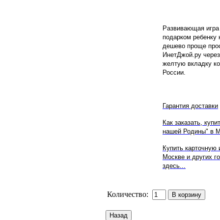
Развивающая игра
подарком ребенку 
дешево проще прос
ИнетДжой.ру через
желтую вкладку ко
России.
Гарантия доставки
Как заказать, купи
нашей Родины" в Мо
Купить карточную 
Москве и других г
здесь...
Количество: