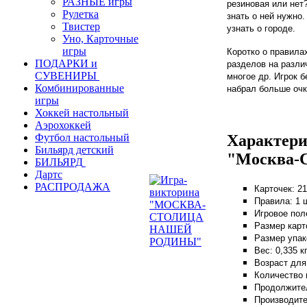
РАЗНЫЕ игры
резиновая или нет?
Рулетка
знать о ней нужно
Твистер
узнать о городе.
Уно, Карточные
игры
Коротко о правила
ПОДАРКИ и
разделов на разли
СУВЕНИРЫ
многое др. Игрок б
Комбинированные
набрал больше очк
игры
Хоккей настольный
Аэрохоккей
Характери
Футбол настольный
Бильярд детский
"Москва-С
БИЛЬЯРД
Дартс
РАСПРОДАЖА
Карточек: 21
Правила: 1
ш
Игровое поле
Размер карто
Размер упак
Вес: 0,335 кг
Возраст для 
Количество и
Продолжител
Производите