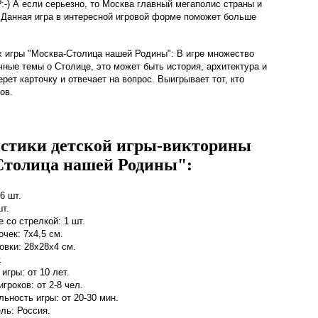
:-) А если серьезно, то Москва главный мегаполис страны и
. Данная игра в интересной игровой форме поможет больше
х игры "Москва-Столица нашей Родины": В игре множество
чные темы о Столице, это может быть история, архитектура и
ерет карточку и отвечает на вопрос. Выигрывает тот, кто
ов.
стики детской игры-викторины
толица нашей Родины":
6 шт.
т.
 со стрелкой: 1 шт.
чек: 7х4,5 см.
овки: 28х28х4 см.
.
игры: от 10 лет.
гроков: от 2-8 чел.
ьность игры: от 20-30 мин.
ль: Россия.