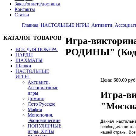
Заказ/оплата/доставка
Контакты
Статьи
Главная
НАСТОЛЬНЫЕ ИГРЫ
Активити, Ассоциат
КАТАЛОГ ТОВАРОВ
Игра-виктор
РОДИНЫ"
(Ко
ВСЕ ДЛЯ ПОКЕРА
НАРДЫ
ШАХМАТЫ
Шашки
НАСТОЛЬНЫЕ
ИГРЫ
Цена:
680.00 руб
Активити,
Ассоциатвные
Игра-ви
игры
Домино
"Москв
Лото Русское
Мафия
Монополия,
Экономические
Данная
настольн
ПОПУЛЯРНЫЕ
необходима не тол
игры, ХИТы
нашей страны. Воз