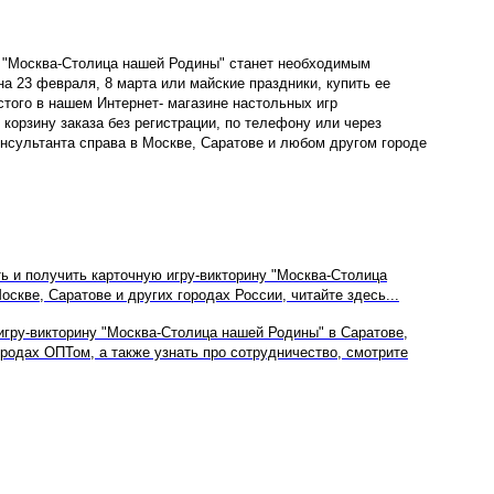
 "
Москва-Столица нашей Родины
" станет необходимым
на 23 февраля, 8 марта или майские праздники, купить ее
того в нашем Интернет- магазине настольных игр
 корзину заказа без регистрации, по телефону или через
нсультанта справа в Москве, Саратове и любом другом городе
ть и получить карточную игру-викторину "Москва-Столица
скве, Саратове и других городах России, читайте здесь...
игру-викторину "Москва-Столица нашей Родины" в Саратове,
ородах ОПТом, а также узнать про сотрудничество, смотрите