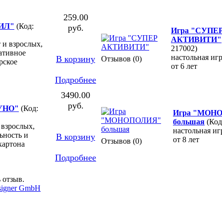
259.00
ИЛ"
(Код:
руб.
Игра "СУПЕ
АКТИВИТИ"
т и взрослых,
217002)
ативное
настольная игр
В корзину
Отзывов (0)
рское
от 6 лет
Подробнее
3490.00
руб.
"УНО"
(Код:
Игра "МОН
большая
(Код
и взрослых,
настольная иг
ьность и
В корзину
от 8 лет
Отзывов (0)
картона
Подробнее
 отзыв.
signer GmbH