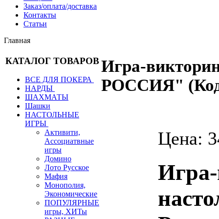
Заказ/оплата/доставка
Контакты
Статьи
Главная
КАТАЛОГ ТОВАРОВ
Игра-виктор
ВСЕ ДЛЯ ПОКЕРА
РОССИЯ"
(Ко
НАРДЫ
ШАХМАТЫ
Шашки
НАСТОЛЬНЫЕ
ИГРЫ
Цена:
3
Активити,
Ассоциатвные
игры
Домино
Игра-
Лото Русское
Мафия
Монополия,
насто
Экономические
ПОПУЛЯРНЫЕ
игры, ХИТы