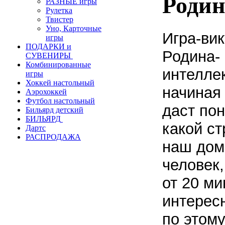
Родин
РАЗНЫЕ игры
Рулетка
Твистер
Уно, Карточные
Игра-ви
игры
ПОДАРКИ и
Родина-
СУВЕНИРЫ
Комбинированные
интелле
игры
Хоккей настольный
начиная 
Аэрохоккей
Футбол настольный
даст по
Бильярд детский
БИЛЬЯРД
какой ст
Дартс
РАСПРОДАЖА
наш дом.
человек
от 20 ми
интерес
по этому