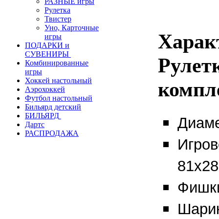
РАЗНЫЕ игры
Рулетка
Твистер
Уно, Карточные
Харак
игры
ПОДАРКИ и
СУВЕНИРЫ
Рулет
Комбинированные
игры
Хоккей настольный
компл
Аэрохоккей
Футбол настольный
Бильярд детский
БИЛЬЯРД
Диаме
Дартс
РАСПРОДАЖА
Игров
81х28,
Фишки
Шарик