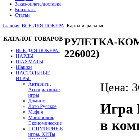
Заказ/оплата/доставка
Контакты
Статьи
Главная
ВСЕ ДЛЯ ПОКЕРА
Карты игральные
КАТАЛОГ ТОВАРОВ
РУЛЕТКА-КОМ
ВСЕ ДЛЯ ПОКЕРА
226002
)
НАРДЫ
ШАХМАТЫ
Шашки
НАСТОЛЬНЫЕ
ИГРЫ
Цена:
3
Активити,
Ассоциатвные
игры
Домино
Игра 
Лото Русское
Мафия
Монополия,
в ком
Экономические
ПОПУЛЯРНЫЕ
игры, ХИТы