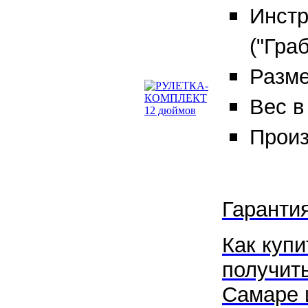
Инстр
("Гра
Разм
Вес в 
Произ
Гаранти
Как купи
получит
Самаре и