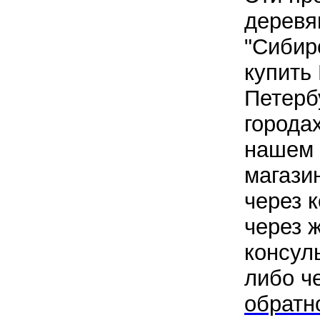
деревя
"Сибир
купить
Петербу
городах
нашем 
магази
через к
через 
консул
либо ч
обратн