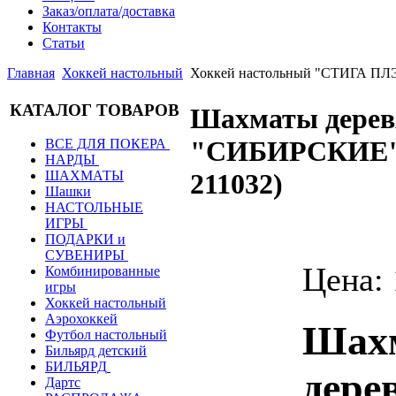
Заказ/оплата/доставка
Контакты
Статьи
Главная
Хоккей настольный
Хоккей настольный "СТИГА ПЛ
КАТАЛОГ ТОВАРОВ
Шахматы дере
"СИБИРСКИЕ" 
ВСЕ ДЛЯ ПОКЕРА
НАРДЫ
ШАХМАТЫ
211032
)
Шашки
НАСТОЛЬНЫЕ
ИГРЫ
ПОДАРКИ и
СУВЕНИРЫ
Цена:
Комбинированные
игры
Хоккей настольный
Аэрохоккей
Шах
Футбол настольный
Бильярд детский
БИЛЬЯРД
дере
Дартс