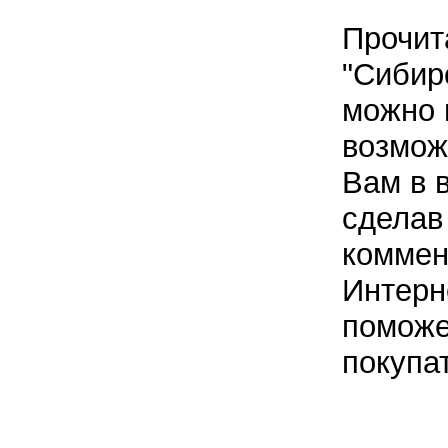
Прочит
"Сибир
можно 
возмож
Вам в 
сделав
коммен
Интерн
поможе
покупа