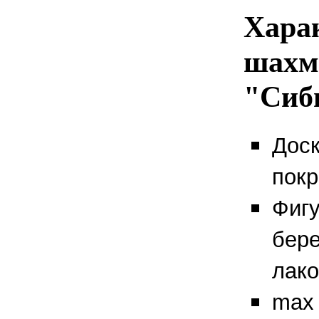
Хара
шахм
"Сиб
Доск
покр
Фигу
бере
лак
max 