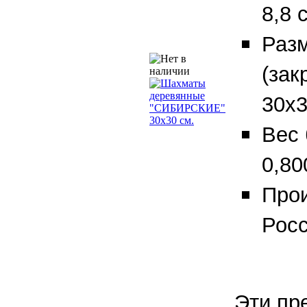
8,8 
Разм
(зак
30х3
Вес 
0,800
Прои
Рос
Эти пр