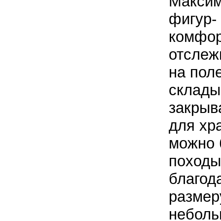
Максим
фигур- 
комфор
отслеж
на пол
склады
закрыв
для хр
можно 
походы
благод
размер
неболь