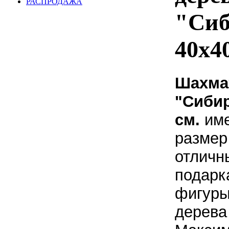
РАСПРОДАЖА
"Сиб
40х40
Шахма
"Сибир
см.
име
размер
отличн
подарк
фигуры
дерева