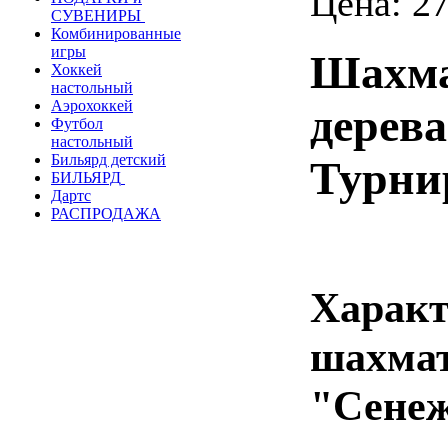
Цена:
27
СУВЕНИРЫ
Комбинированные
игры
Шахма
Хоккей
настольный
Аэрохоккей
дерева
Футбол
настольный
Бильярд детский
Турни
БИЛЬЯРД
Дартс
РАСПРОДАЖА
Характ
шахмат
"Сенеж