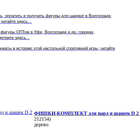
ать, оплатить и получить фигуры для шахмат в
Волгограде
,
 читайте здесь...
 фигуры ОПТом в
Уфе, Волгограде
и др. городах,
отрите здесь...
хматы и историю этой настольной спортивной игры, читайте
ФИШКИ-КОМПЛЕКТ для нард и шашек D 2 
212154)
дерево