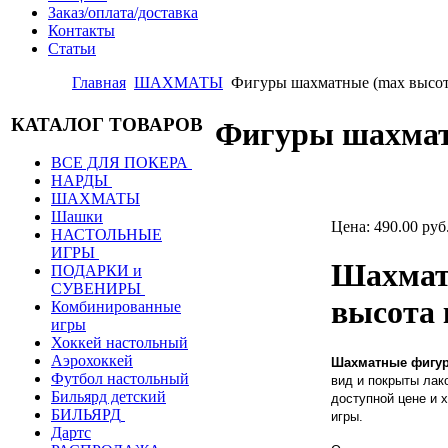
Заказ/оплата/доставка
Контакты
Статьи
Главная
ШАХМАТЫ
Фигуры шахматные (max высота
КАТАЛОГ ТОВАРОВ
Фигуры шахмат
ВСЕ ДЛЯ ПОКЕРА
НАРДЫ
ШАХМАТЫ
Шашки
Цена:
490.00 руб
НАСТОЛЬНЫЕ
ИГРЫ
Шахматн
ПОДАРКИ и
СУВЕНИРЫ
высота 
Комбинированные
игры
Хоккей настольный
Аэрохоккей
Шахматные фигуры
Футбол настольный
вид и покрыты лак
Бильярд детский
доступной цене и 
БИЛЬЯРД
игры.
Дартс