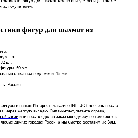
 комплекте фигур для шахмат можно внизу страницы, там же
угих покупателей.
стики фигур для шахмат из
ево.
гур: лак.
 32 шт.
фигуры: 50 мм.
ования с тканной подложкой: 15 мм.
ль: Россия.
фигуры в нашем Интернет- магазине INETJOY.ru очень просто
аза, через желтую вкладку Онлайн-консультанта справа,
ной связи
или просто сделав заказ менеджеру по телефону в
 любых других городах Росси, а мы быстро доставим их Вам.