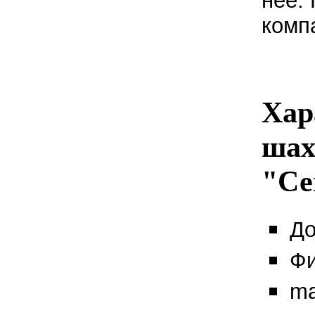
неё.
комп
Хар
шах
"Се
До
Фи
ma