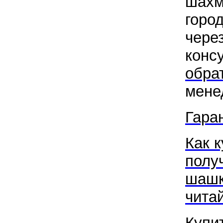
шахм
горо
чере
конс
обра
мене
Гара
Как к
полу
шашк
читай
Купи