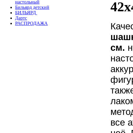
42х
настольный
Бильярд детский
БИЛЬЯРД
Дартс
РАСПРОДАЖА
Каче
шашк
см.
н
наст
акку
фигу
такж
лако
мето
все 