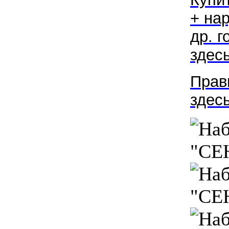
+ на
др. г
здесь
Прав
зде