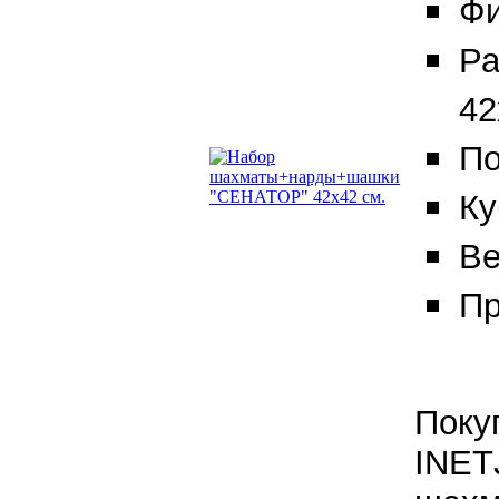
Фи
Ра
42
По
Ку
Ве
Пр
Поку
INET