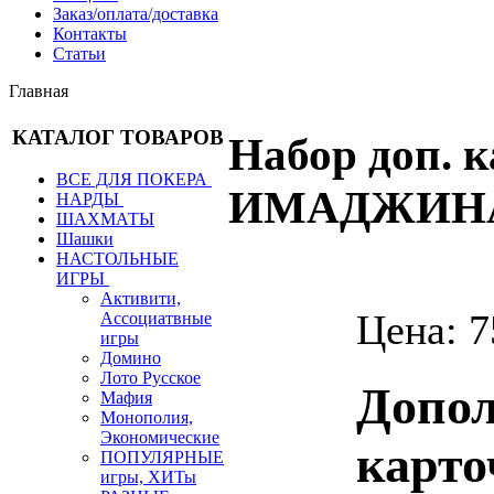
Заказ/оплата/доставка
Контакты
Статьи
Главная
КАТАЛОГ ТОВАРОВ
Набор доп. 
ВСЕ ДЛЯ ПОКЕРА
ИМАДЖИН
НАРДЫ
ШАХМАТЫ
Шашки
НАСТОЛЬНЫЕ
ИГРЫ
Активити,
Цена:
7
Ассоциатвные
игры
Домино
Лото Русское
Допо
Мафия
Монополия,
Экономические
карто
ПОПУЛЯРНЫЕ
игры, ХИТы