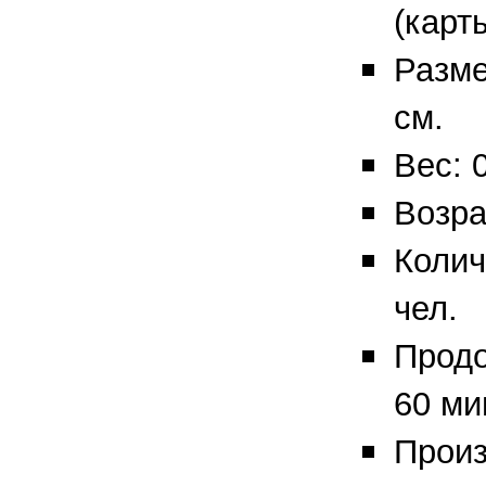
(карт
Разме
см.
Вес: 0
Возра
Колич
чел.
Продо
60 ми
Произ