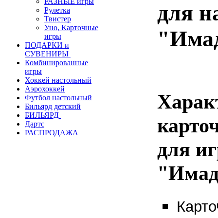
РАЗНЫЕ игры
для н
Рулетка
Твистер
Уно, Карточные
"Има
игры
ПОДАРКИ и
СУВЕНИРЫ
Комбинированные
игры
Хоккей настольный
Аэрохоккей
Харак
Футбол настольный
Бильярд детский
БИЛЬЯРД
карто
Дартс
РАСПРОДАЖА
для и
"Имад
Карто