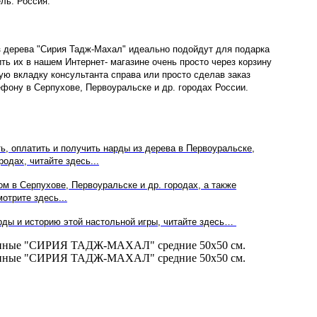
ль: Россия.
з дерева
"
Сирия Тадж-Махал
" идеально подойдут для подарка
ть их в нашем
Интернет- магазине очень просто через корзину
тую вкладку консультанта справа или просто сделав заказ
ефону в Серпухове,
Первоуральске
и др. городах России.
ть, оплатить и получить нарды из дерева в
Первоуральске
,
родах, читайте здесь...
ом в
Серпухове,
Первоуральске
и др. городах, а также
отрите здесь...
рды и историю этой настольной игры, читайте здесь…