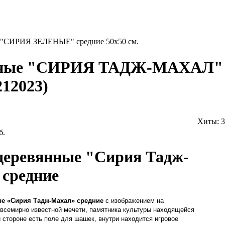
 "СИРИЯ ЗЕЛЕНЫЕ" средние 50х50 см.
нные "СИРИЯ ТАДЖ-МАХАЛ" 
212023
)
Хиты:
3
б.
деревянные "Сирия Тадж-
средние
ые
«Сирия Тадж-Махал»
средние
с изображением на
всемирно известной мечети, памятника культуры находящейся
й стороне есть поле для шашек, внутри находится игровое