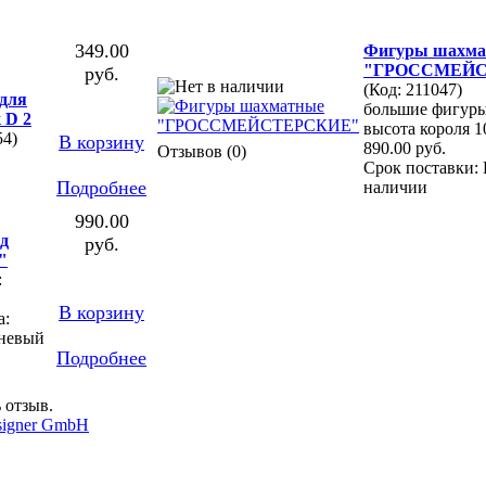
349.00
Фигуры шахма
"ГРОССМЕЙС
руб.
(Код: 211047)
для
большие фигуры 
 D 2
высота короля 10
54)
В корзину
890.00 руб.
Отзывов (0)
Срок поставки: 
Подробнее
наличии
990.00
рд
руб.
"
:
В корзину
а:
чневый
Подробнее
 отзыв.
signer GmbH