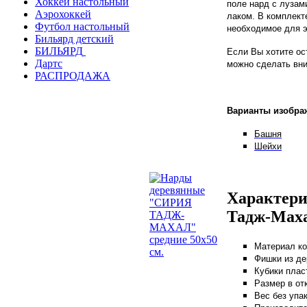
Хоккей настольный
поле нард с лузам
Аэрохоккей
лаком. В комплекте
Футбол настольный
необходимое для э
Бильярд детский
БИЛЬЯРД
Если Вы хотите ос
Дартс
можно сделать вни
РАСПРОДАЖА
Варианты изобра
Башня
Шейхи
Характери
Тадж-Маха
Материал ко
Фишки из де
Кубики плас
Размер в отк
Вес без упак