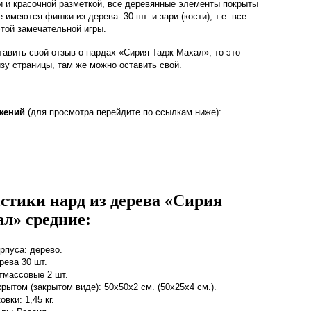
и и красочной разметкой, все деревянные элементы покрыты
 имеются фишки из дерева- 30 шт. и зари (кости), т.е. все
той замечательной игры.
тавить свой отзыв о нардах «Сирия Тадж-Махал», то это
зу страницы, там же можно оставить свой.
жений
(для просмотра перейдите по ссылкам ниже):
стики нард из дерева «Сирия
л» средние:
рпуса: дерево.
рева 30 шт.
тмассовые 2 шт.
рытом (закрытом виде): 50х50х2 см. (50х25х4 см.).
овки: 1,45 кг.