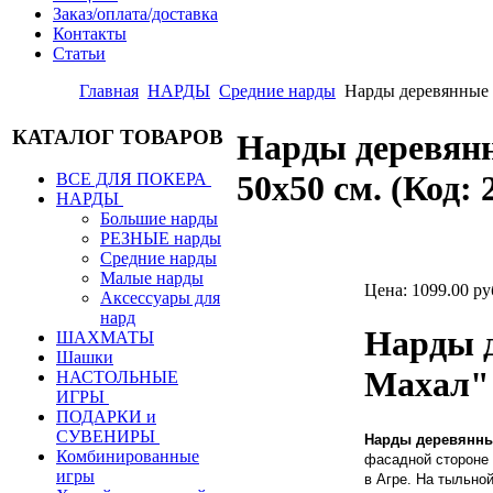
Заказ/оплата/доставка
Контакты
Статьи
Главная
НАРДЫ
Средние нарды
Нарды деревянные
КАТАЛОГ ТОВАРОВ
Нарды деревя
50х50 см.
(Код:
ВСЕ ДЛЯ ПОКЕРА
НАРДЫ
Большие нарды
РЕЗНЫЕ нарды
Средние нарды
Малые нарды
Цена:
1099.00 ру
Аксессуары для
нард
Нарды 
ШАХМАТЫ
Шашки
Махал" 
НАСТОЛЬНЫЕ
ИГРЫ
ПОДАРКИ и
СУВЕНИРЫ
Нарды деревянн
Комбинированные
фасадной стороне 
игры
в Агре. На тыльно