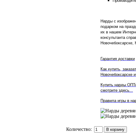
Производите
Нарды с изображе
подарком на празд
их в нашем
Интерне
консультанта спра
Новочебоксарске, 
Гарантия доставки
Как купить, заказа
Новочебоксарске
и
Купить нарды ОПТ
смотрите здесь...
Правила игры в на
Количество: