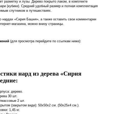
ет разметку и лузы. Дерево покрыто лаком, в комплекте
ари (кубики). Средний удобный размер и полная комплектация
имым спутником в путешествиях.
о нардах «Сирия Башня», а также оставить свои комментарии
нтернет-магазина, можно внизу страницы.
жений
(для просмотра перейдите по ссылкам ниже):
стики нард из дерева «Сирия
едние:
рпуса: дерево.
рева 30 шт.
тмассовые 2 шт.
рытом (закрытом виде): 50х50х2 см. (50х25х4 см.).
овки: 1,45 кг.