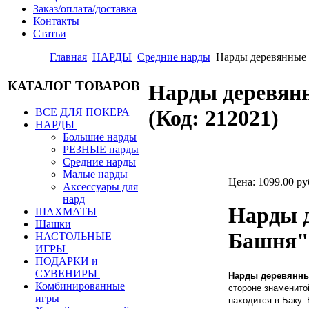
Заказ/оплата/доставка
Контакты
Статьи
Главная
НАРДЫ
Средние нарды
Нарды деревянные
КАТАЛОГ ТОВАРОВ
Нарды деревян
(Код:
212021
)
ВСЕ ДЛЯ ПОКЕРА
НАРДЫ
Большие нарды
РЕЗНЫЕ нарды
Средние нарды
Малые нарды
Цена:
1099.00 ру
Аксессуары для
нард
Нарды 
ШАХМАТЫ
Шашки
Башня"
НАСТОЛЬНЫЕ
ИГРЫ
ПОДАРКИ и
СУВЕНИРЫ
Нарды деревянн
Комбинированные
стороне знаменито
игры
находится в Баку.
Н