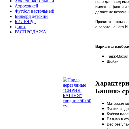
Хоккей настольный
поле для нард име
Аэрохоккей
имеются фишки и з
Футбол настольный
делает их незамен
Бильярд детский
БИЛЬЯРД
Прочитать отзывы 
Дартс
о работе нашего И
РАСПРОДАЖА
Варианты изобра
Тадж-Махал
Шейхи
Характери
Башня» ср
Материал ко
Фишки из де
Кубики плас
Размер в отк
Вес без упак