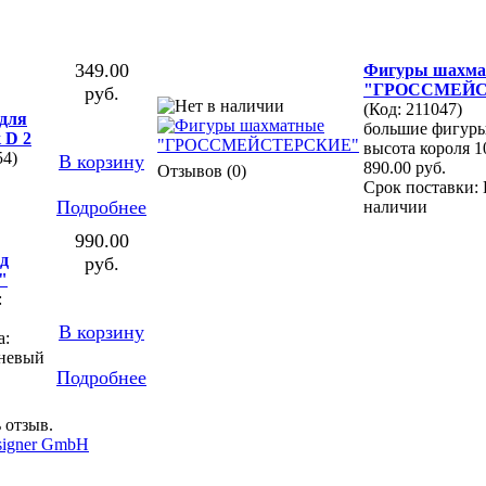
349.00
Фигуры шахма
"ГРОССМЕЙС
руб.
(Код: 211047)
для
большие фигуры 
 D 2
высота короля 10
54)
В корзину
890.00 руб.
Отзывов (0)
Срок поставки: 
Подробнее
наличии
990.00
рд
руб.
"
:
В корзину
а:
чневый
Подробнее
 отзыв.
signer GmbH