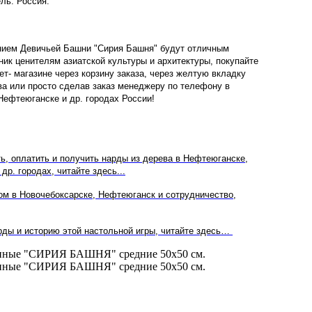
ль: Россия.
нием Девичьей Башни
"
Сирия Башня
" будут отличным
ник ценителям азиатской культуры и архитектуры, покупайте
т- магазине через корзину заказа, через желтую вкладку
ва или просто сделав заказ менеджеру по телефону в
Нефтеюганске и др. городах России!
ть, оплатить и получить нарды из дерева в
Нефтеюганске
,
 др. городах, читайте здесь...
ом в
Новочебоксарске, Нефтеюганск
и сотрудничество,
рды и историю этой настольной игры, читайте здесь…