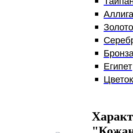
Тайпа
Аллига
Золот
Сереб
Бронз
Египет
Цвето
Характ
"Кожан