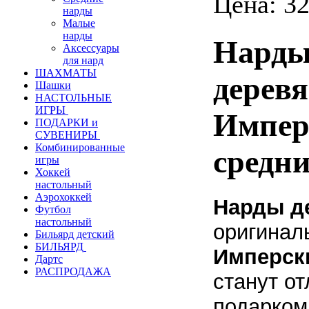
Цена:
32
нарды
Малые
нарды
Нард
Аксессуары
для нард
ШАХМАТЫ
дерев
Шашки
НАСТОЛЬНЫЕ
ИГРЫ
Импер
ПОДАРКИ и
СУВЕНИРЫ
Комбинированные
средни
игры
Хоккей
настольный
Аэрохоккей
Нарды
д
Футбол
настольный
оригинал
Бильярд детский
БИЛЬЯРД
Имперск
Дартс
РАСПРОДАЖА
станут о
подарко