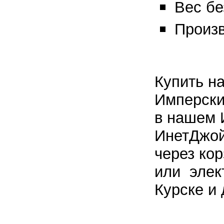
Вес без
Произв
Купить н
Имперски
в нашем 
ИнетДжой
через кор
или элек
Курске и 