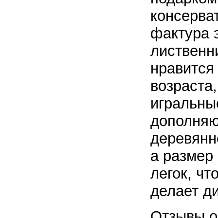
консерва
фактура 
лиственн
нравится
возраста,
игральные
дополняю
деревянн
а размер
легок, чт
делает д
Отзывы о