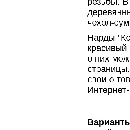
резьбы. В
деревянны
чехол-сум
Нарды "Ко
красивый
о них мож
страницы,
свои о то
Интернет-
В
арианты