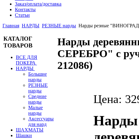
Заказ/оплата/доставка
Контакты
Статьи
Главная
НАРДЫ
РЕЗНЫЕ нарды
Нарды резные "ВИНОГРАД
КАТАЛОГ
Нарды деревя
ТОВАРОВ
СЕРЕБРО" с руч
ВСЕ ДЛЯ
212086
)
ПОКЕРА
НАРДЫ
Большие
нарды
РЕЗНЫЕ
нарды
Цена:
32
Средние
нарды
Малые
нарды
Нарды
Аксессуары
для нард
ШАХМАТЫ
дерев
Шашки