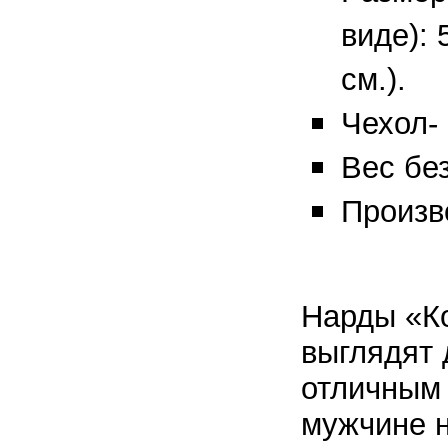
виде): 
см.).
Чехол- 
Вес без
Произв
Нарды «К
выглядят 
отличным
мужчине н