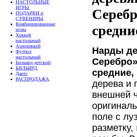
НАСТОЛЬНЫЕ
ИГРЫ
Серебр
ПОДАРКИ и
СУВЕНИРЫ
Комбинированные
средни
игры
Хоккей
настольный
Аэрохоккей
Нарды д
Футбол
настольный
Серебро»
Бильярд детский
БИЛЬЯРД
средние,
Дартс
РАСПРОДАЖА
дерева и 
внешней ч
оригиналь
поле с лу
разметку,