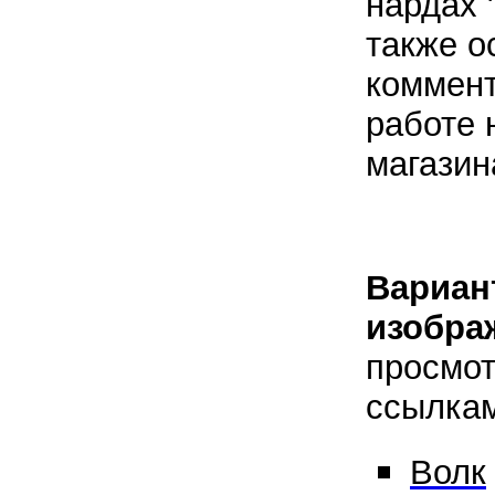
нардах "
также о
коммент
работе 
магазин
Вариан
изобра
просмот
ссылкам
Волк