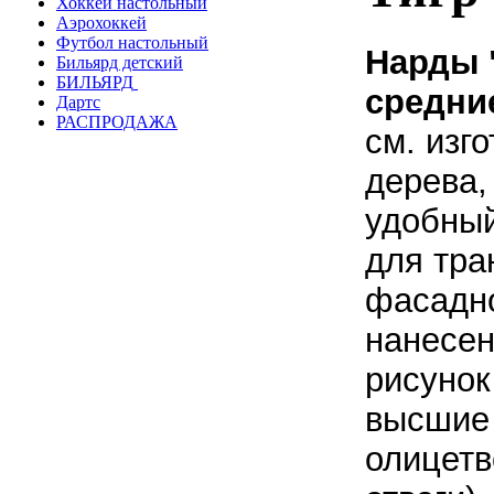
Хоккей настольный
Аэрохоккей
Футбол настольный
Нарды 
Бильярд детский
БИЛЬЯРД
средн
Дартс
РАСПРОДАЖА
см. изг
дерева,
удобный
для тра
фасадно
нанесен
рисунок
высшие
олицетв