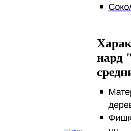
Соко
Харак
нард 
средн
Мате
дере
Фишк
шт.