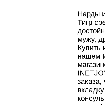
Нарды и
Тигр ср
достой
мужу, д
Купить 
нашем И
магазин
INETJOY
заказа,
вкладку
консуль