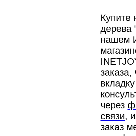
Купите 
дерева 
нашем И
магазин
INETJOY
заказа,
вкладку
консуль
через
ф
связи
, 
заказ м