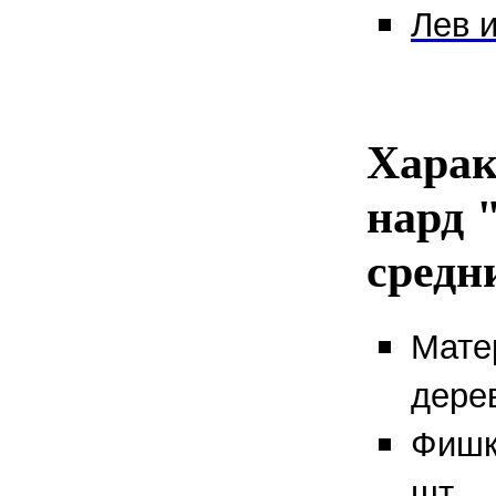
Лев и
Харак
нард 
средн
Мате
дере
Фишк
шт.