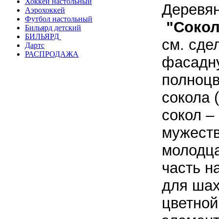
Хоккей настольный
Деревя
Аэрохоккей
Футбол настольный
"Сокол
Бильярд детский
БИЛЬЯРД
см. сде
Дартс
РАСПРОДАЖА
фасадну
полноцв
сокола 
сокол –
мужеств
молодца
часть н
для шах
цветной