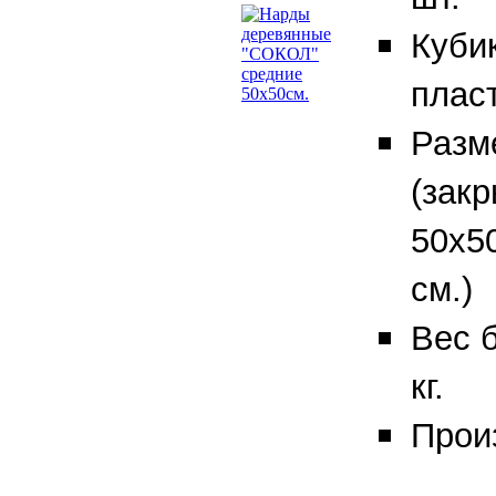
Куби
плас
Разм
(закр
50х50
см.)
Вес б
кг.
Прои