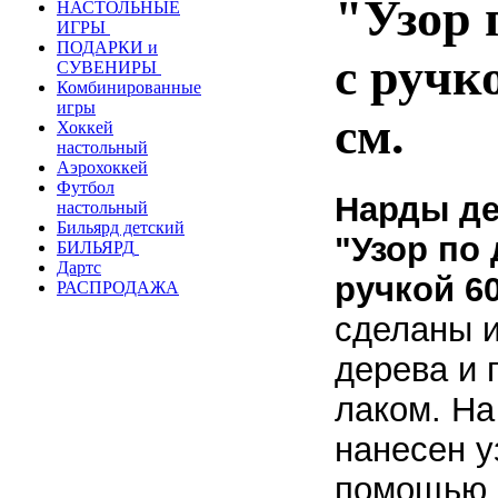
"Узор 
НАСТОЛЬНЫЕ
ИГРЫ
ПОДАРКИ и
с ручк
СУВЕНИРЫ
Комбинированные
игры
см.
Хоккей
настольный
Аэрохоккей
Футбол
Нарды д
настольный
Бильярд детский
"Узор по 
БИЛЬЯРД
Дартс
ручкой 60
РАСПРОДАЖА
сделаны и
дерева и 
лаком. Н
нанесен у
помощью 