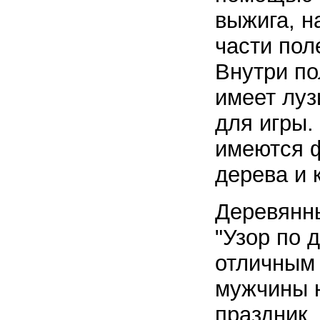
выжига, н
части пол
Внутри по
имеет луз
для игры.
имеются 
дерева и к
Деревянн
"Узор по 
отличным
мужчины 
праздник,