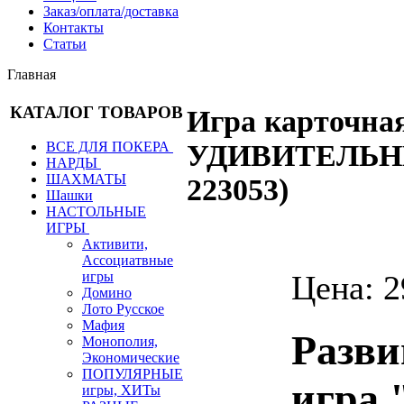
Заказ/оплата/доставка
Контакты
Статьи
Главная
КАТАЛОГ ТОВАРОВ
Игра карточн
ВСЕ ДЛЯ ПОКЕРА
УДИВИТЕЛЬ
НАРДЫ
ШАХМАТЫ
223053
)
Шашки
НАСТОЛЬНЫЕ
ИГРЫ
Активити,
Ассоциатвные
Цена:
2
игры
Домино
Лото Русское
Мафия
Разви
Монополия,
Экономические
ПОПУЛЯРНЫЕ
игра 
игры, ХИТы