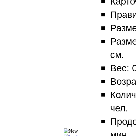
Карто
Прави
Разме
Разме
см.
Вес: 0
Возра
Колич
чел.
Продо
мин.