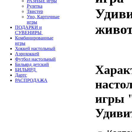
РАЗНЫЕ игры
Рулетка
Удив
Твистер
Уно, Карточные
игры
живо
ПОДАРКИ и
СУВЕНИРЫ
Комбинированные
игры
Хоккей настольный
Аэрохоккей
Футбол настольный
Бильярд детский
Харак
БИЛЬЯРД
Дартс
насто
РАСПРОДАЖА
игры 
Удиви