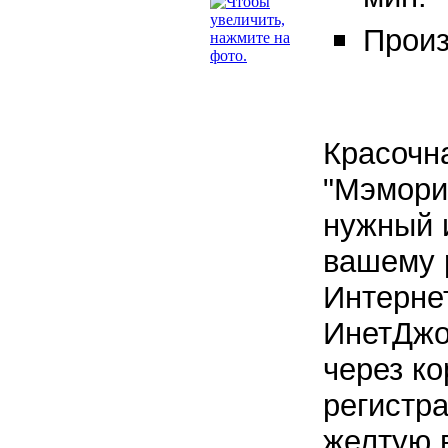
Произ
Красочн
"Мэмори
нужный 
вашему 
Интернет
ИнетДжо
через ко
регистра
желтую 